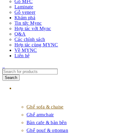
Gỗ MFC
Laminate
Gỗ veneer
Khám phá
Tin tức Mync
Hợp tác với Mync
Q&A
Các chính sách
Hợp tác cùng MYNC
Về MYNC
Liên hệ
Sản phẩm
Ghế sofa & chaise
Ghế armchair
Bàn cafe & bàn bên
Ghế pouf & ottoman