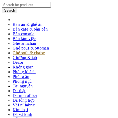
Sản phẩm
Bàn ăn & ghế ăn
Bàn cafe & bàn bên
Bàn console
Bàn làm việc
Ghế armchair
Ghế pouf & ottoman
Ghế sofa & chaise
Giường & tab
Decor
Không gian
Phòng khách
Phòng ăn
Phòng ngủ
Tài nguyên
Da thật
Da microfiber
Da tổng hợp
Vải nỉ fabric
Kim loại
Đá và kính