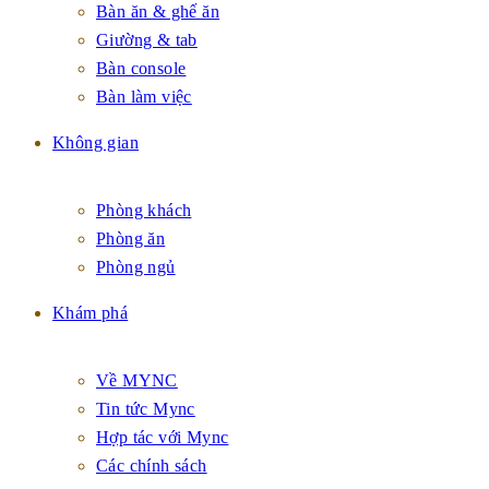
Bàn ăn & ghế ăn
Giường & tab
Bàn console
Bàn làm việc
Không gian
Phòng khách
Phòng ăn
Phòng ngủ
Khám phá
Về MYNC
Tin tức Mync
Hợp tác với Mync
Các chính sách