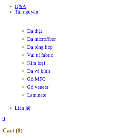
Q&A
Tài nguyên
Da thật
Da microfiber
Da tổng hợp
Vải nỉ fabric
Kim loại
Đá và kính
Gỗ MFC
Gỗ veneer
Laminate
Liên hệ
0
Cart (0)